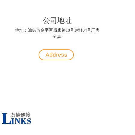
公司地址
地址：
汕头市金平区后廊路18号1幢104号厂房
全套
Addres
s