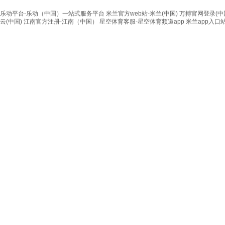
乐动平台-乐动（中国）一站式服务平台
米兰官方web站-米兰(中国)
万搏官网登录(中
云(中国)
江南官方注册-江南（中国）
星空体育客服-星空体育频道app
米兰app入口
关于我们
新闻动态
联络我们
公司简介
行业动态
在线留言
联系方式
马博最新官方
Copyri