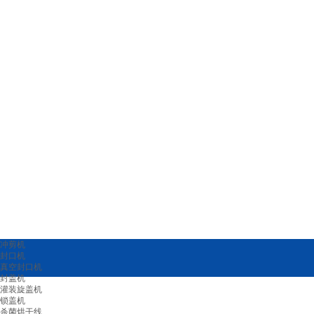
冲剪机
封口机
真空封口机
封盖机
灌装旋盖机
锁盖机
杀菌烘干线